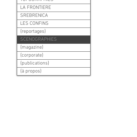
LA FRONTIERE
SREBRENICA
LES CONFINS
{reportages}
SCENOGRAPHIES
{magazine}
{corporate}
{publications}
{à propos}